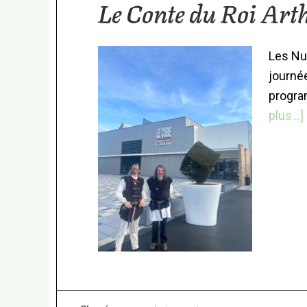
Le Conte du Roi Art
Les Nui
journée
progra
plus...]