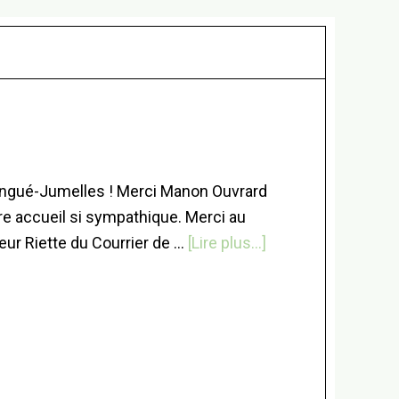
 Longué-Jumelles ! Merci Manon Ouvrard
tre accueil si sympathique. Merci au
à
eur Riette du Courrier de …
[Lire plus...]
proposRetour
du
Cube