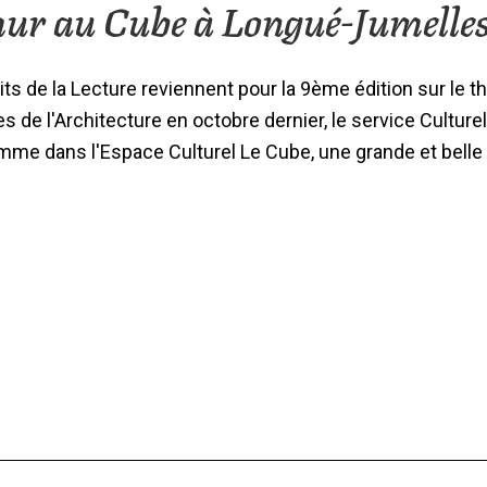
hur au Cube à Longué-Jumelle
ts de la Lecture reviennent pour la 9ème édition sur le 
s de l'Architecture en octobre dernier, le service Cultur
mme dans l'Espace Culturel Le Cube, une grande et belle 
à
proposLe
Conte
du
Roi
Arthur
au
Cube
à
Longué-