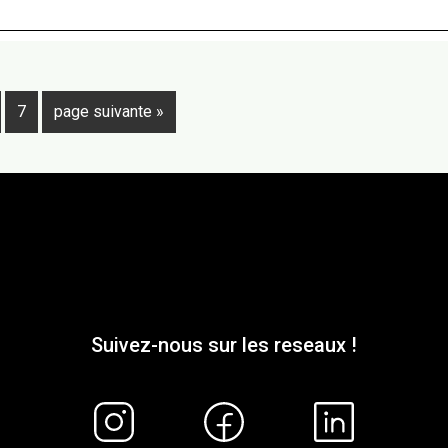
Jumelles
ge
Page
Aller
7
page suivante »
à
la
Suivez-nous sur les reseaux !