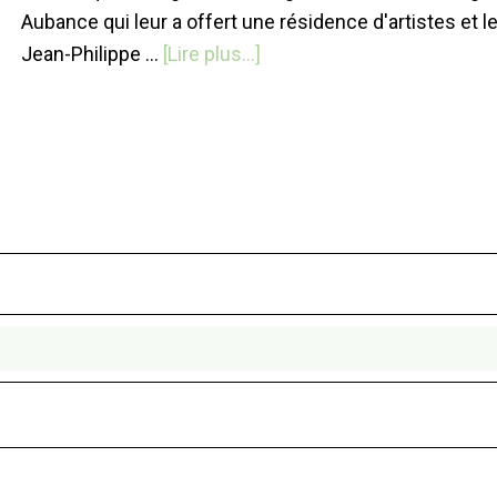
Aubance qui leur a offert une résidence d'artistes et 
à
Jean-Philippe …
[Lire plus...]
proposLe
Conte
de
Siegfried