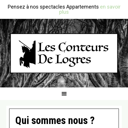
Passer
Passer
Passer
Pensez à nos spectacles Appartements
en savoir
à
au
au
plus
la
contenu
pied
navigation
principal
de
principale
page
Qui sommes nous ?