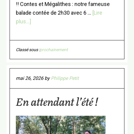
!! Contes et Mégalithes : notre fameuse
balade contée de 2h30 avec 6 …
[Lire
à
plus...]
proposVoilà
l’été
!
Classé sous :
prochainement
mai 26, 2026
by
Philippe Petit
En attendant l’été !