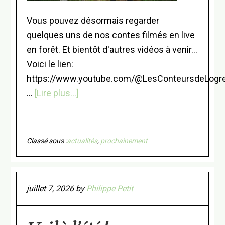
Vous pouvez désormais regarder
quelques uns de nos contes filmés en live
en forêt. Et bientôt d'autres vidéos à venir...
Voici le lien:
https://www.youtube.com/@LesConteursdeLogr
à
…
[Lire plus...]
proposOn
a
créé
Classé sous :
actualités
,
prochainement
notre
chaine
YouTube
juillet 7, 2026
by
Philippe Petit
!!